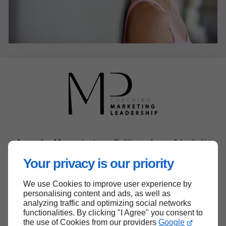
Accueil
Me contacter
Politique de confidentialité
Plan du site
Your privacy is our priority
We use Cookies to improve user experience by
personalising content and ads, as well as
analyzing traffic and optimizing social networks
functionalities. By clicking "I Agree" you consent to
Haut de page
the use of Cookies from our providers
Google